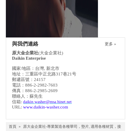
與我們連絡
更多 »
原大金企業社
(大金企業社)
Daikin Enterprise
國家/地區：台灣, 新北市
地址：三重區中正北路317巷21号
郵遞區號：24157
電話：886-2-2982-7603
傳真：886-2-2985-2609
聯絡人：蘇先生
信箱:
daikin.washer@msa.hinet.net
URL:
www.daikin-washer.com
首頁
»
原大金企業社-專業製造各種華司，墊片, 適用各種材質，接