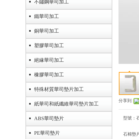
不鏽鋼華司加工
鐵華司加工
銅華司加工
塑膠華司加工
絕緣華司加工
橡膠華司加工
特殊材質華司墊片加工
分享到:
紙華司和紙纖維華司墊片加工
ABS華司墊片
型號：
PE華司墊片
石棉墊