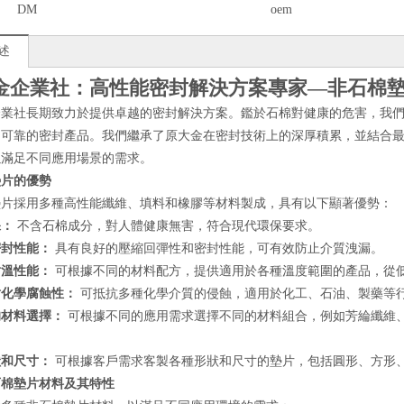
DM
oem
述
金企業社：高性能密封解決方案專家—非石棉
企業社長期致力於提供卓越的密封解決方案。鑑於石棉對健康的危害，我
、可靠的密封產品。我們繼承了原大金在密封技術上的深厚積累，並結合
以滿足不同應用場景的需求。
墊片的優勢
墊片採用多種高性能纖維、填料和橡膠等材料製成，具有以下顯著優勢：
保：
不含石棉成分，對人體健康無害，符合現代環保要求。
密封性能：
具有良好的壓縮回彈性和密封性能，可有效防止介質洩漏。
耐溫性能：
可根據不同的材料配方，提供適用於各種溫度範圍的產品，從
耐化學腐蝕性：
可抵抗多種化學介質的侵蝕，適用於化工、石油、製藥等
的材料選擇：
可根據不同的應用需求選擇不同的材料組合，例如芳綸纖維、碳
。
狀和尺寸：
可根據客戶需求客製各種形狀和尺寸的墊片，包括圓形、方形
石棉墊片材料及其特性