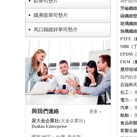
鋁華司墊片
我們提
芳綸纖
鐡弗龍華司墊片
碳纖維
玻璃纖
馬口鐵鍍鋅華司墊片
無機纖
PTFE
NBR（
EPDM
FKM（
應用領
我們的
石油和
化工：
電力：
汽車：
與我們連絡
更多 »
船舶：
原大金企業社
(大金企業社)
食品和
Daikin Enterprise
客製化