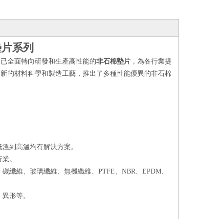
墊片系列
們已全面轉向研發和生產高性能的
非石棉墊片
，為各行業提
最新的材料科學和製造工藝，推出了多種性能優異的非石棉
低溫到高溫均有解決方案。
行業。
纖維、玻璃纖維、無機纖維、PTFE、NBR、EPDM、
、異形等。