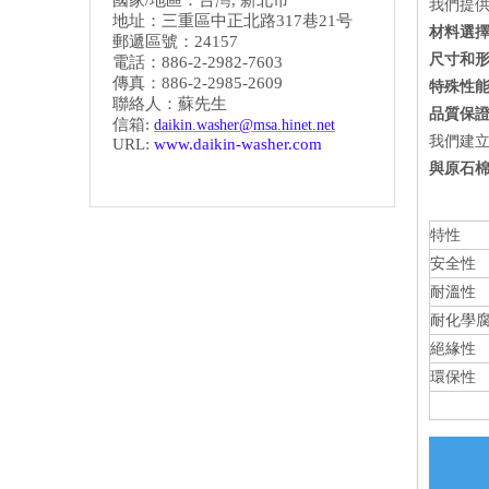
國家/地區：台灣, 新北市
我們提
地址：三重區中正北路317巷21号
材料選
郵遞區號：24157
尺寸和
電話：886-2-2982-7603
傳真：886-2-2985-2609
特殊性
聯絡人：蘇先生
品質保
信箱:
daikin.washer@msa.hinet.net
我們建
URL:
www.daikin-washer.com
與原石
特性
安全性
耐溫性
耐化學
絕緣性
環保性