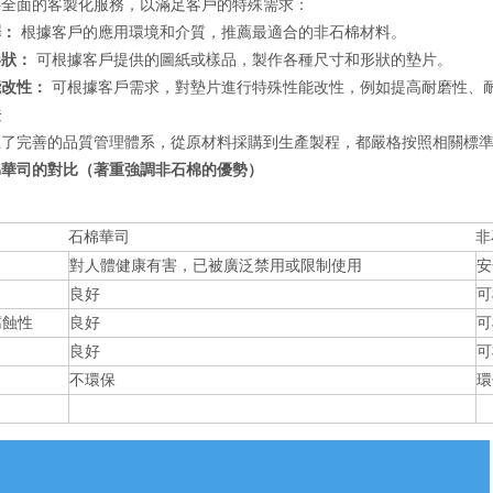
供全面的客製化服務，以滿足客戶的特殊需求：
擇：
根據客戶的應用環境和介質，推薦最適合的非石棉材料。
形狀：
可根據客戶提供的圖紙或樣品，製作各種尺寸和形狀的墊片。
能改性：
可根據客戶需求，對墊片進行特殊性能改性，例如提高耐磨性、
證
立了完善的品質管理體系，從原材料採購到生產製程，都嚴格按照相關標
棉華司的對比（著重強調非石棉的優勢）
石棉華司
非
對人體健康有害，已被廣泛禁用或限制使用
安
良好
可
腐蝕性
良好
可
良好
可
不環保
環