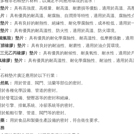
供多種非石棉墊片材料，以滿足不同應用環境的需求：
維墊片：
具有高強度、高模量、耐高溫、耐磨損等優點，適用於高溫、高
墊片：
具有優異的耐高溫、耐腐蝕、自潤滑等特性，適用於高溫、腐蝕性
維墊片：
具有良好的耐熱性、絕緣性、耐化學腐蝕性，成本較低，適用於
維墊片：
具有優異的耐高溫性、防火性，適用於高溫、防火環境。
（鐵氟龍）墊片：
具有優異的耐化學腐蝕性、耐高溫性、低摩擦係數，適用
丁腈橡膠）墊片：
具有良好的耐油性、耐磨性，適用於油介質環境。
（三元乙丙橡膠）墊片：
具有優異的耐候性、耐臭氧性、耐水性，適用於
氟橡膠）墊片：
具有優異的耐高溫性、耐化學腐蝕性、耐油性，適用於高
域
非石棉墊片廣泛應用於以下行業：
天然氣：
用於管道、閥門、法蘭等部位的密封。
用於各種化學設備、管道的密封。
用於發電設備、變壓器等的密封和絕緣。
用於引擎、排氣系統、冷卻系統等的密封。
用於船舶引擎、管道、閥門等的密封。
製藥：
用於食品和製藥生產設備的密封，符合衛生要求。
服務