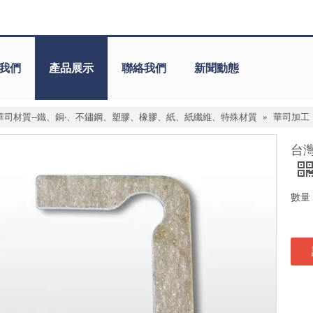
我們
產品展示
聯絡我們
新聞動態
華司材質--鐵、銅‧、不鏽鋼、塑膠、橡膠、紙、紙纖維、特殊材質
»
華司加工
台
數量