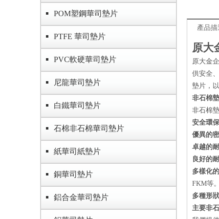
POM塑鋼華司墊片
產品描
PTFE 華司墊片
原大
PVC軟硬華司墊片
原大金
供安全
尼龍華司墊片
墊片，
非石棉
白鐵華司墊片
非石棉
安全環
石棉非石棉華司墊片
優異的
卓越的
紙華司紙墊片
良好的
多樣化
銅華司墊片
FKM等
多種形
鋁合金華司墊片
主要非