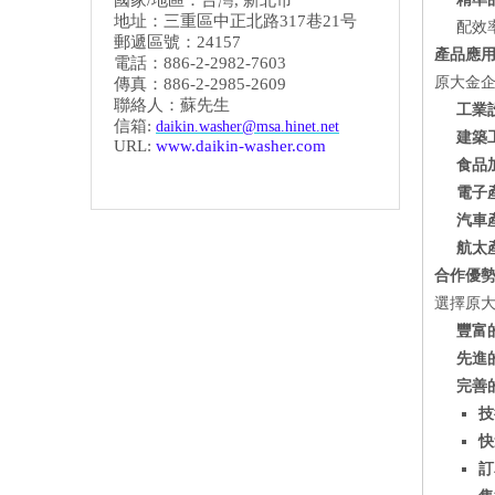
國家/地區：台灣, 新北市
地址：三重區中正北路317巷21号
配效
郵遞區號：24157
產品應
電話：886-2-2982-7603
原大金
傳真：886-2-2985-2609
聯絡人：蘇先生
工業
信箱:
daikin.washer@msa.hinet.net
建築
URL:
www.daikin-washer.com
食品
電子
汽車
航太
合作優
選擇原
豐富
先進
完善
技
快
訂