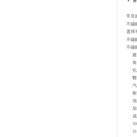
售
常見
不鏽
選擇
不鏽
不鏽
建
食
化
醫
汽
耐
強
加
成
3
3