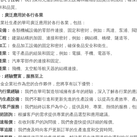
率和品質。
用：廣泛應用於各行各業
企業社生產的華司廣泛應用於各行各業，包括：
設備：
各類機械設備的零部件連接、固定和密封，例如：馬達、泵浦、閥
工程：
建築結構的加固、連接和密封，例如：鋼結構、橋樑、隧道等。
加工：
食品加工設備的固定和密封，確保食品安全和衛生。
產業：
電子產品的組裝和固定，例如：電腦、手機、電器等。
產業：
汽車零部件的連接和固定。
產業：
飛機、太空船等航天器的結構連接。
勢：經驗豐富，服務至上
大金企業社作為您的合作夥伴，您將享有以下優勢：
的行業經驗：
我們在華司製造領域擁有多年的經驗，深入了解各行業的應
的生產設備：
我們不斷引進和更新先進的生產設備，以提高生產效率、產
的客戶服務：
我們始終以客戶為中心，提供及時、專業、熱情的服務，包
術諮詢：
根據客戶的需求提供專業的產品選型和應用建議。
速報價：
在收到客戶的詢問後，我們會盡快提供詳細的報價。
單追蹤：
我們會及時向客戶更新訂單的生產進度和交貨時間。