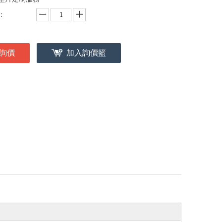
：
詢價
加入詢價籃