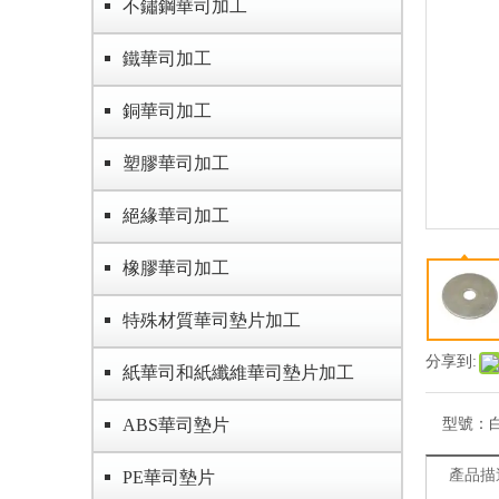
不鏽鋼華司加工
鐵華司加工
銅華司加工
塑膠華司加工
絕緣華司加工
橡膠華司加工
特殊材質華司墊片加工
分享到:
紙華司和紙纖維華司墊片加工
ABS華司墊片
型號：
產品描
PE華司墊片