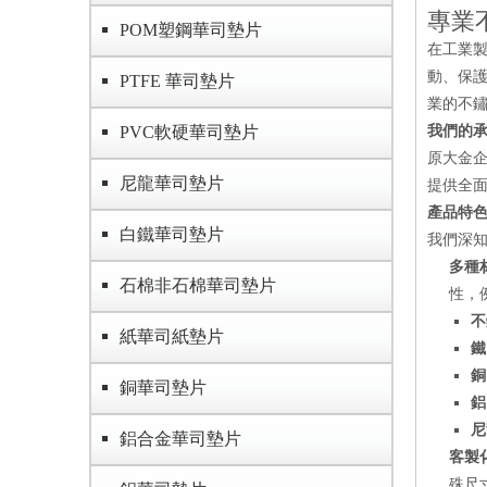
專業
POM塑鋼華司墊片
在工業
動、保
PTFE 華司墊片
業的不
PVC軟硬華司墊片
我們的
原大金
尼龍華司墊片
提供全
產品特
白鐵華司墊片
我們深
多種
石棉非石棉華司墊片
性，
不
紙華司紙墊片
鐵
銅
銅華司墊片
鋁
尼
鋁合金華司墊片
客製
殊尺