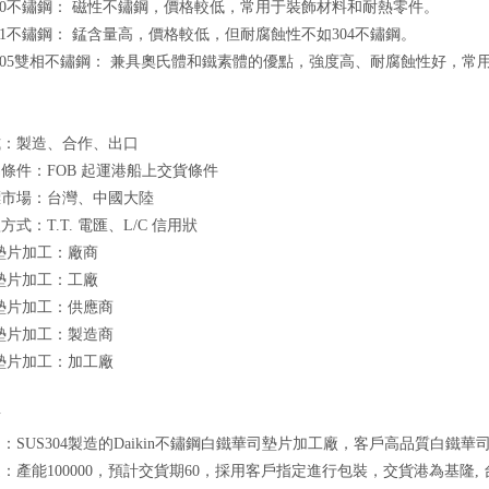
30不鏽鋼： 磁性不鏽鋼，價格較低，常用于裝飾材料和耐熱零件。
01不鏽鋼： 錳含量高，價格較低，但耐腐蝕性不如304不鏽鋼。
205雙相不鏽鋼： 兼具奧氏體和鐵素體的優點，強度高、耐腐蝕性好，常
式：製造、合作、出口
條件：FOB 起運港船上交貨條件
標市場：台灣、中國大陸
式：T.T. 電匯、L/C 信用狀
04墊片加工：廠商
04墊片加工：工廠
04墊片加工：供應商
04墊片加工：製造商
04墊片加工：加工廠
點
：SUS304製造的Daikin不鏽鋼白鐵華司墊片加工廠，客戶高品質白鐵華
：產能100000，預計交貨期60，採用客戶指定進行包裝，交貨港為基隆,