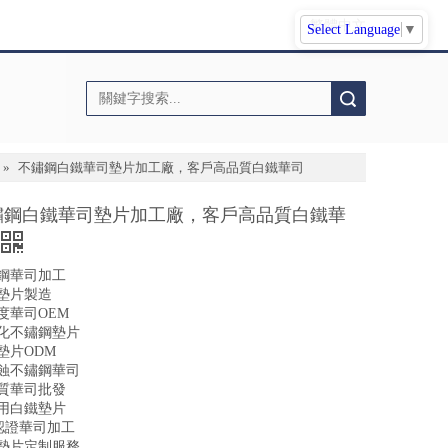
繁體中文
Select Language
▼
搜索
»
不鏽鋼白鐵華司墊片加工廠，客戶高品質白鐵華司
鏽鋼白鐵華司墊片加工廠，客戶高品質白鐵華
鋼華司加工
墊片製造
度華司OEM
化不鏽鋼墊片
墊片ODM
蝕不鏽鋼華司
質華司批發
用白鐵墊片
O認證華司加工
墊片定制服務