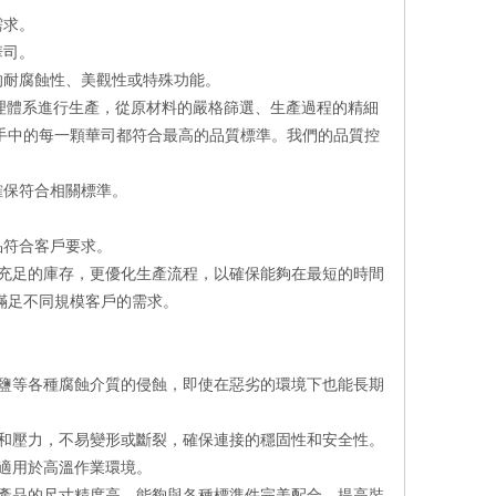
需求。
華司。
的耐腐蝕性、美觀性或特殊功能。
管理體系進行生產，從原材料的嚴格篩選、生產過程的精細
手中的每一顆華司都符合最高的品質標準。我們的品質控
確保符合相關標準。
品符合客戶要求。
充足的庫存，更優化生產流程，以確保能夠在最短的時間
滿足不同規模客戶的需求。
鹽等各種腐蝕介質的侵蝕，即使在惡劣的環境下也能長期
和壓力，不易變形或斷裂，確保連接的穩固性和安全性。
適用於高溫作業環境。
產品的尺寸精度高，能夠與各種標準件完美配合，提高裝