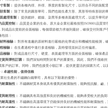
寸客製：
提供各種內徑、外徑、厚度的客製化尺寸，以符合不同的裝配
狀客製：
除了常見的圓形華司，我們也能生產方形、異形等特殊形狀的
面處理客製：
提供鍍鋅、鍍鎳、染黑等多種表面處理方式，以提升華司
的品質控制：
品質是企業的生命。原大金企業社嚴格按照ISO9001品質
，到成品出貨前的全面檢驗，每個環節都力求做到最好，確保交付到客戶
施包括：
材料檢驗：
對所有進廠的原材料進行嚴格的化學成分和機械性能檢測，
程檢驗：
在生產過程中進行多道檢驗，及時發現並糾正任何偏差。
品檢驗：
對成品進行尺寸、硬度、表面處理等方面的全面檢驗，確保產
交貨與彈性訂購：
我們深知時間對於客戶的重要性。因此，我們不僅維持
成客戶的訂單。同時，我們也接受小額訂單，提供更靈活的採購方式，以
勢：卓越性能，值得信賴
企業社生產的不鏽鋼白鐵華司，具有以下顯著的優勢：
的耐腐蝕性：
不鏽鋼材質本身就具有優異的耐腐蝕性，能夠抵抗酸、鹼、
。
度與耐用性：
不鏽鋼具有高強度和良好的機械性能，能夠承受較大的負荷
的耐高溫性：
不鏽鋼在高溫環境下仍能保持良好的機械性能和耐腐蝕性，
的尺寸控制：
我們採用先進的精密加工設備和嚴格的品質控制流程，確保