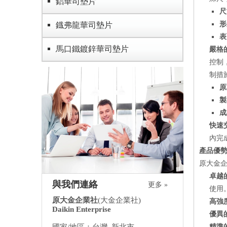
鋁華司墊片
尺
形
鐡弗龍華司墊片
表
馬口鐵鍍鋅華司墊片
嚴格
控制
制措
原
製
成
快速
內完
產品優
原大金
卓越
與我們連絡
更多 »
使用
原大金企業社
(大金企業社)
高強
Daikin Enterprise
優異
精準