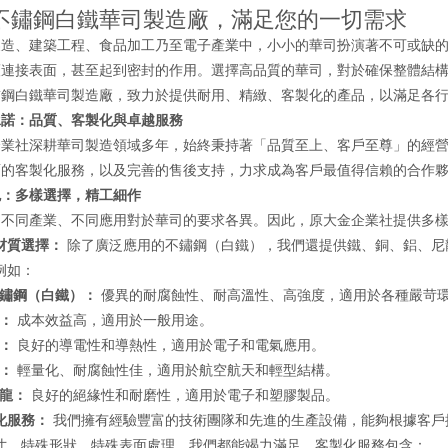
不鏽鋼白鐵華司製造廠，滿足您的一切需求
製造、建築工程、食品加工乃至電子產業中，小小的華司扮演著不可或缺
護連接表面，甚至起到密封的作用。選擇高品質的華司，對於確保整體結
鏽鋼白鐵華司製造廠，致力於提供耐用、精緻、客製化的產品，以滿足各
承諾：品質、客製化與卓越服務
企業社深耕華司製造領域多年，始終秉持著「品質至上、客戶至尊」的經
面的客製化服務，以及完善的售後支持，力求成為客戶最值得信賴的合作
色：多樣選擇，精工細作
知不同產業、不同應用對於華司的要求各異。因此，原大金企業社提供多
材質選擇：
除了廣泛應用的不鏽鋼（白鐵），我們還提供鐵、銅、鋁、尼
例如：
鏽鋼（白鐵）：
優異的耐腐蝕性、耐高溫性、高強度，適用於各種嚴苛
：
成本效益高，適用於一般用途。
：
良好的導電性和導熱性，適用於電子和電氣應用。
：
輕量化、耐腐蝕性佳，適用於航空航天和輕型結構。
龍：
良好的絕緣性和耐磨性，適用於電子和塑膠製品。
化服務：
我們擁有經驗豐富的技術團隊和先進的生產設備，能夠根據客戶
寸、特殊形狀、特殊表面處理，我們都能竭力滿足。客製化服務包含：