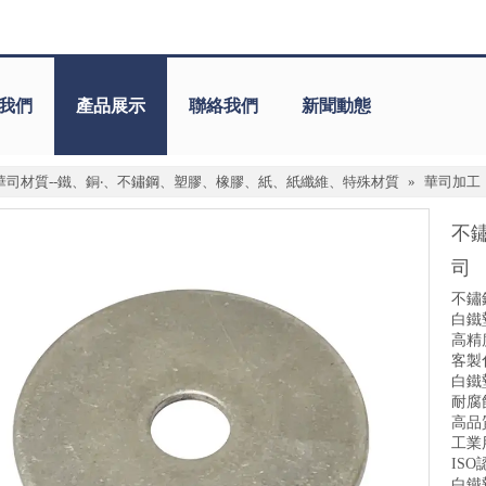
我們
產品展示
聯絡我們
新聞動態
華司材質--鐵、銅‧、不鏽鋼、塑膠、橡膠、紙、紙纖維、特殊材質
»
華司加工
不
司
不鏽
白鐵
高精
客製
白鐵
耐腐
高品
工業
IS
白鐵