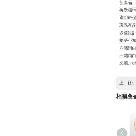
新產品：
接受獨特
適用於促
環保產品
多樣設
接受小額
不鏽鋼白
不鏽鋼白
來圖, 
上一條:
相關產