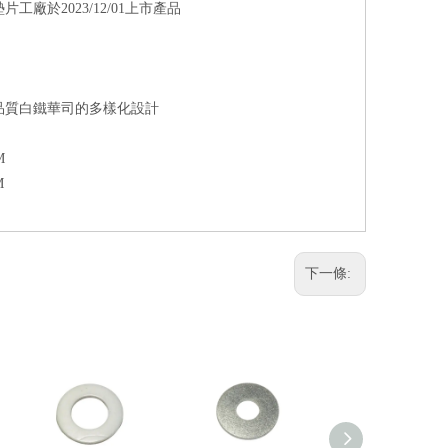
於2023/12/01上市產品
品質白鐵華司的多樣化設計
M
M
下一條: