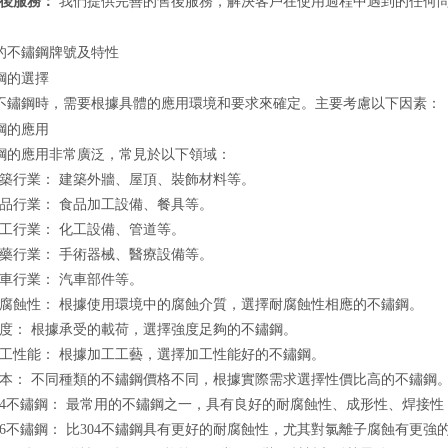
後服務：
我們提供完善的售後服務，解決客戶在使用過程中遇到的任何
的不鏽鋼牌號及特性
鋼的選擇
不鏽鋼時，需要根據具體的應用環境和要求來確定。主要考慮以下因素：
鋼的應用
鋼的應用非常廣泛，常見於以下領域：
築行業： 建築外牆、屋頂、裝飾材料等。
品行業： 食品加工設備、餐具等。
工行業： 化工設備、管道等。
藥行業： 手術器械、醫療設備等。
車行業： 汽車部件等。
腐蝕性： 根據使用環境中的腐蝕介質，選擇耐腐蝕性相應的不鏽鋼。
度： 根據承受的載荷，選擇強度足夠的不鏽鋼。
工性能： 根據加工工藝，選擇加工性能好的不鏽鋼。
本： 不同種類的不鏽鋼價格不同，根據實際需求選擇性價比高的不鏽鋼
04不鏽鋼： 最常用的不鏽鋼之一，具有良好的耐腐蝕性、成形性、焊接
16不鏽鋼： 比304不鏽鋼具有更好的耐腐蝕性，尤其對氯離子腐蝕有更