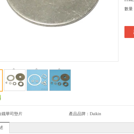
數量
白鐡華司墊片
產品品牌：
Daikin
述