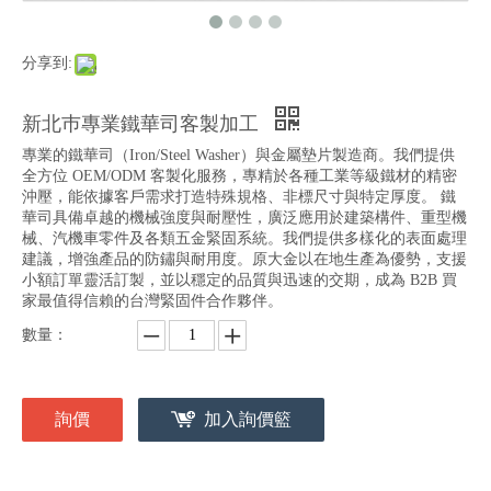
分享到:
新北巿專業鐵華司客製加工
專業的鐵華司（Iron/Steel Washer）與金屬墊片製造商。我們提供
全方位 OEM/ODM 客製化服務，專精於各種工業等級鐵材的精密
沖壓，能依據客戶需求打造特殊規格、非標尺寸與特定厚度。 鐵
華司具備卓越的機械強度與耐壓性，廣泛應用於建築構件、重型機
械、汽機車零件及各類五金緊固系統。我們提供多樣化的表面處理
建議，增強產品的防鏽與耐用度。原大金以在地生產為優勢，支援
小額訂單靈活訂製，並以穩定的品質與迅速的交期，成為 B2B 買
家最值得信賴的台灣緊固件合作夥伴。
數量：
詢價
加入詢價籃