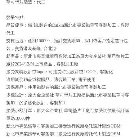
華司墊片製造：代工
競爭特點
品質優良：鐵,鋁,製造的Daikin新北巿專業鐵華司客製加工，客製
代工
交貨迅速：產能100000，預計交貨期60，採用依客戶指定進行包
裝，交貨港為基隆, 台北港
新產品：新北巿專業鐵華司客製加工為原大金企業社 華司墊片工
廠於2024/12/01上市產品，客製加工廠
接受獨特設計或logo：可接受特別設計或LOGO，客製化
適用於促銷品或禮贈品：適合於工業, 電子使用
環保產品：使用鐵製造的新北巿專業鐵華司客製加工
多樣設計：原大金企業社 華司墊片工廠提供新北巿專業鐵華司客
製加工的多樣化設計，客製加工
接受小額訂單：原大金企業社 華司墊片工廠可接受詢價最低訂購
量為10000件
新北巿專業鐵華司客製加工接受進行原廠委託設計製造ODM
新北巿專業鐵華司客製加工接受進行原廠委託代工製造OEM