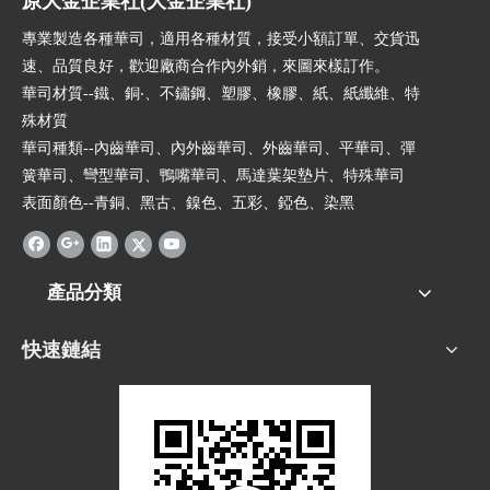
原大金企業社(大金企業社)
專業製造各種華司，適用各種材質，接受小額訂單、交貨迅
速、品質良好，歡迎廠商合作內外銷，來圖來樣訂作。
華司材質--鐵、銅‧、不鏽鋼、塑膠、橡膠、紙、紙纖維、特
殊材質
華司種類--內齒華司、內外齒華司、外齒華司、平華司、彈
簧華司、彎型華司、鴨嘴華司、馬達葉架墊片、特殊華司
表面顏色--青銅、黑古、鎳色、五彩、錏色、染黑
產品分類
快速鏈結