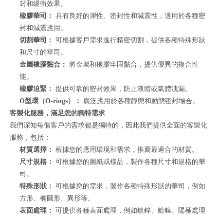
封和緩衝效果。
橡膠華司：
具有良好的彈性、密封性和減震性，適用於各種密
封和減震應用。
切割華司：
可根據客戶需求進行精密切割，提供各種特殊形狀
和尺寸的華司。
金屬橡膠黏合：
將金屬和橡膠牢固黏合，提供優異的複合性
能。
橡膠迫緊：
提供可靠的密封效果，防止液體或氣體洩漏。
O型環（O-rings）：
廣泛應用於各種靜態和動態密封場合。
客製化服務，滿足您的獨特需求
我們深知每個客戶的需求都是獨特的，因此我們提供全面的客製化
服務，包括：
材質選擇：
根據您的應用環境和需求，推薦最適合的材質。
尺寸規格：
可根據您的圖紙或樣品，製作各種尺寸和規格的華
司。
特殊形狀：
可根據您的需求，製作各種特殊形狀的華司，例如
方形、橢圓形、異形等。
表面處理：
可提供各種表面處理，例如鍍鋅、鍍鎳、陽極處理