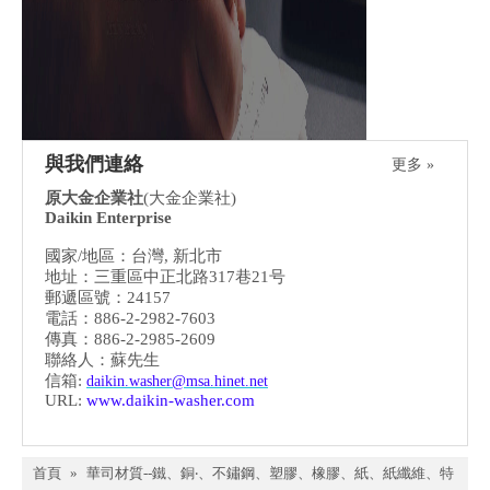
與我們連絡
更多 »
原大金企業社
(大金企業社)
Daikin Enterprise
國家/地區：台灣, 新北市
地址：三重區中正北路317巷21号
郵遞區號：24157
電話：886-2-2982-7603
傳真：886-2-2985-2609
聯絡人：蘇先生
信箱:
daikin.washer@msa.hinet.net
URL:
www.daikin-washer.com
首頁
»
華司材質--鐵、銅‧、不鏽鋼、塑膠、橡膠、紙、紙纖維、特