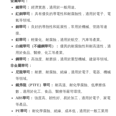
金屬華司：
鐵華司：
經濟實惠，適用於一般用途。
紅銅華司：
具有優良的導電性和耐腐蝕性，適用於電子、電
氣等領域。
銅華司：
良好的導熱性和延展性，常用於機械、管路等連
接。
鋁華司：
輕量化、耐腐蝕，適用於航空、汽車等產業。
白鐵華司（不鏽鋼華司）：
優異的耐腐蝕性和耐高溫性，適
用於食品、醫療、化工等產業。
鋼華司：
高強度、耐磨損，適用於重型機械、建築等領域。
非金屬華司：
尼龍華司：
耐磨、耐腐蝕、絕緣，適用於電子、電器、機械
等領域。
鐵弗龍（PTFE）華司：
耐高溫、耐化學腐蝕、低摩擦係
數，適用於化工、食品、醫療等嚴苛環境。
ABS華司：
強度高、韌性好、易於加工，適用於電子、家電
等產品。
PE華司：
耐化學腐蝕、絕緣、成本低，適用於一般工業用