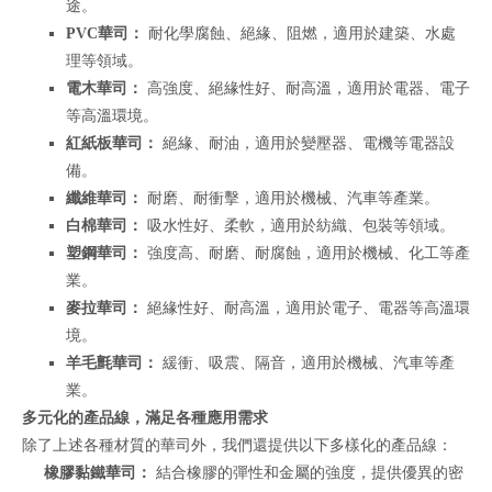
途。
PVC華司：
耐化學腐蝕、絕緣、阻燃，適用於建築、水處
理等領域。
電木華司：
高強度、絕緣性好、耐高溫，適用於電器、電子
等高溫環境。
紅紙板華司：
絕緣、耐油，適用於變壓器、電機等電器設
備。
纖維華司：
耐磨、耐衝擊，適用於機械、汽車等產業。
白棉華司：
吸水性好、柔軟，適用於紡織、包裝等領域。
塑鋼華司：
強度高、耐磨、耐腐蝕，適用於機械、化工等產
業。
麥拉華司：
絕緣性好、耐高溫，適用於電子、電器等高溫環
境。
羊毛氈華司：
緩衝、吸震、隔音，適用於機械、汽車等產
業。
多元化的產品線，滿足各種應用需求
除了上述各種材質的華司外，我們還提供以下多樣化的產品線：
橡膠黏鐵華司：
結合橡膠的彈性和金屬的強度，提供優異的密